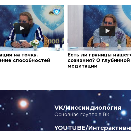
ция на точку.
Есть ли границы нашег
ение способностей
сознания? О глубинной
медитации
VK/Ииссиидиология
Основная группа в ВК
YOUTUBE/Интерактивн