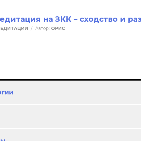
едитация на ЗКК – сходство и ра
МЕДИТАЦИИ
/
Автор:
ОРИС
огии
лы