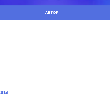
АВТОР
азы