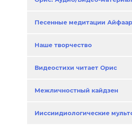
Песенные медитации Айфаа
Наше творчество
Видеостихи читает Орис
Межличностный кайдзен
Ииссиидиологические муль