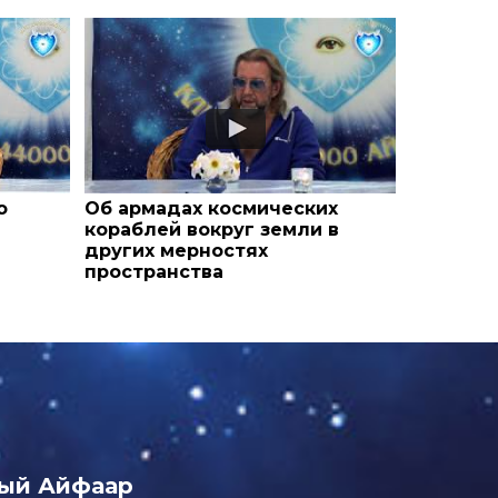
о
Об армадах космических
кораблей вокруг земли в
других мерностях
пространства
ый Айфаар