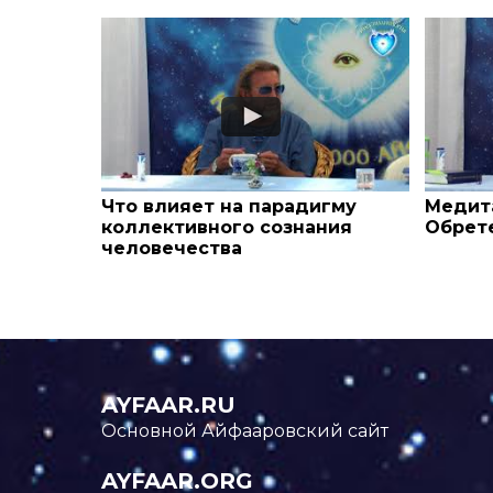
Что влияет на парадигму
Медита
коллективного сознания
Обрет
человечества
AYFAAR.RU
Основной Айфааровский сайт
AYFAAR.ORG