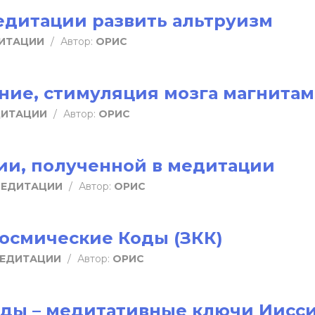
едитации развить альтруизм
ИТАЦИИ
/
Автор:
ОРИС
ние, стимуляция мозга магнита
ДИТАЦИИ
/
Автор:
ОРИС
и, полученной в медитации
МЕДИТАЦИИ
/
Автор:
ОРИС
осмические Коды (ЗКК)
МЕДИТАЦИИ
/
Автор:
ОРИС
оды – медитативные ключи Иисс