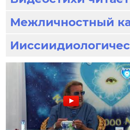
Межличностный к
Ииссиидиологичес