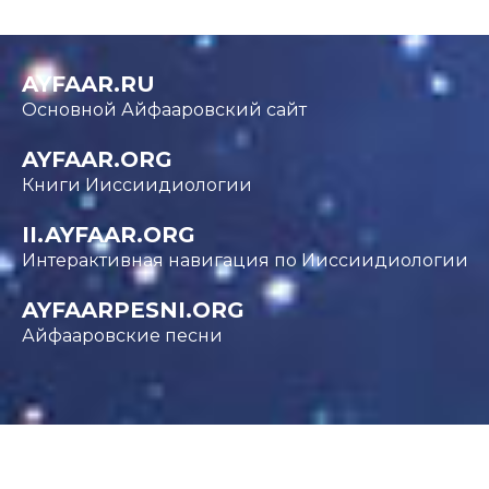
AYFAAR.RU
Основной Айфааровский сайт
AYFAAR.ORG
Книги Ииссиидиологии
II.AYFAAR.ORG
Интерактивная навигация по Ииссиидиологии
AYFAARPESNI.ORG
Айфааровские песни