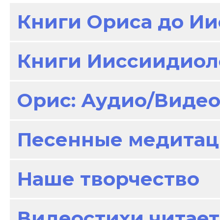
Книги Ориса до И
Книги Ииссиидиол
Орис: Аудио/Виде
Песенные медитац
Наше творчество
Видеостихи читает