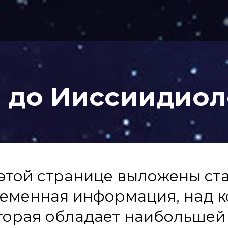
 до Ииссиидио
 этой странице выложены ст
еменная информация, над к
торая обладает наибольшей