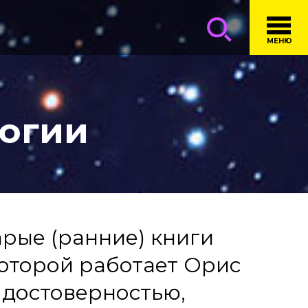
МЕНЮ
логии
арые (ранние) книги
оторой работает Орис
 достоверностью,