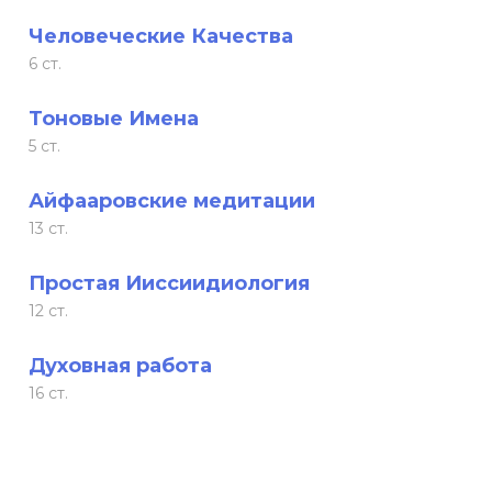
Человеческие Качества
6 ст.
Тоновые Имена
5 ст.
Айфааровские медитации
13 ст.
Простая Ииссиидиология
12 ст.
Духовная работа
16 ст.