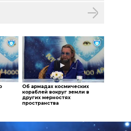
о
Об армадах космических
кораблей вокруг земли в
других мерностях
пространства