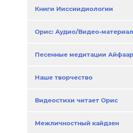
Книги Ииссиидиологии
Орис: Аудио/Видео-материа
Песенные медитации Айфаа
Наше творчество
Видеостихи читает Орис
Межличностный кайдзен