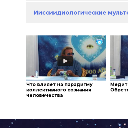
Ииссиидиологические муль
Что влияет на парадигму
Медита
коллективного сознания
Обрет
человечества