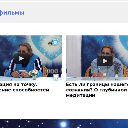
тфильмы
ция на точку.
Есть ли границы нашег
ение способностей
сознания? О глубинной
медитации