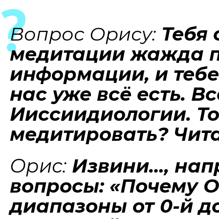
Вопрос Орису:
Тебя 
медитации жажда по
информации, и тебе
нас уже всё есть. Вс
Ииссиидиологии. То
медитировать? Чита
Орис:
Извини…, нап
вопросы: «Почему О
диапазоны от 0-й до