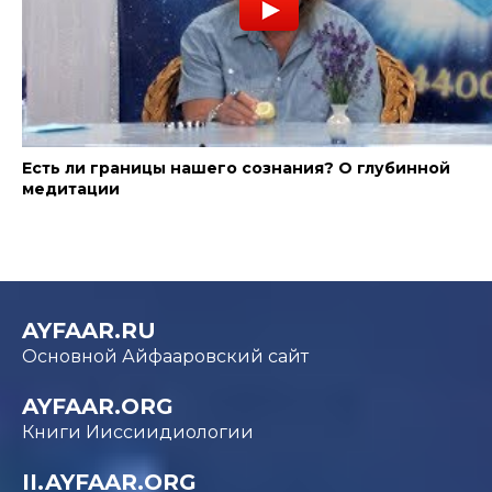
Есть ли границы нашего сознания? О глубинной
медитации
AYFAAR.RU
Основной Айфааровский сайт
AYFAAR.ORG
Книги Ииссиидиологии
II.AYFAAR.ORG