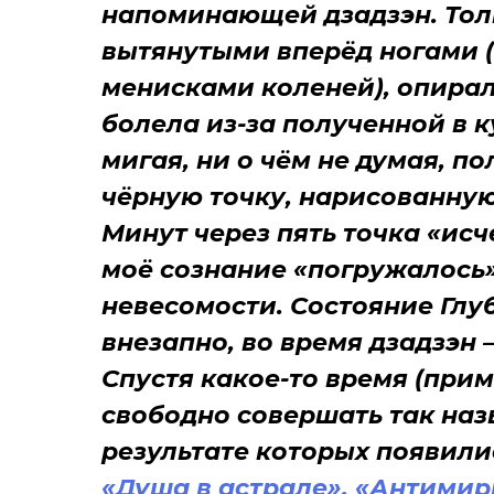
напоминающей дзадзэн. Толь
вытянутыми вперёд ногами (
менисками коленей), опирал
болела из-за полученной в 
мигая, ни о чём не думая, п
чёрную точку, нарисованную
Минут через пять точка «исч
моё сознание «погружалось» 
невесомости. Состояние Гл
внезапно, во время дзадзэн 
Спустя какое-то время (прим
свободно совершать так на
результате которых появил
«Душа в астрале», «Антимир