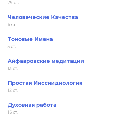
29 ст.
Человеческие Качества
6 ст.
Тоновые Имена
5 ст.
Айфааровские медитации
13 ст.
Простая Ииссиидиология
12 ст.
Духовная работа
16 ст.