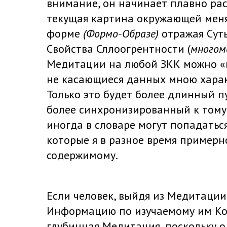
внимание, он начинает плавно раст
текущая картина окружающей меня
форме
(Формо-Образе)
отражая Сут
Свойства Сллоогрентности (
многом
Медитации на любой ЗКК можно «в
не касающиеся данных мною харак
Только это будет более длинный п
более синхронизированный к тому,
иногда в словаре могут попадатьс
которые я в разное время пример
содержимому.
Если человек, выйдя из Медитации
Информацию по изучаемому им Коду
глубинная Медитация, поскольку о