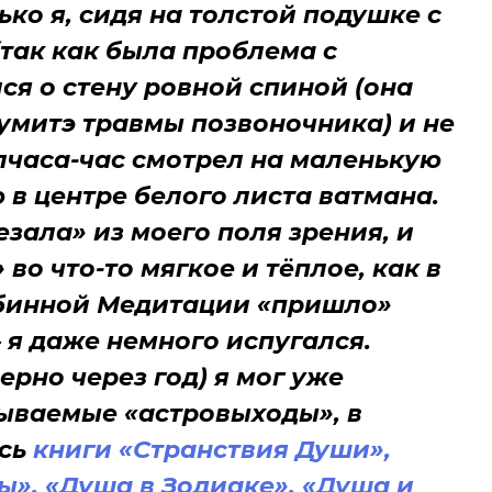
ко я, сидя на толстой подушке с
так как была проблема с
ся о стену ровной спиной (она
кумитэ травмы позвоночника) и не
олчаса-час смотрел на маленькую
 в центре белого листа ватмана.
езала» из моего поля зрения, и
во что-то мягкое и тёплое, как в
убинной Медитации «пришло»
– я даже немного испугался.
ерно через год) я мог уже
зываемые «астровыходы», в
ись
книги «Странствия Души»,
ы», «Душа в Зодиаке», «Душа и