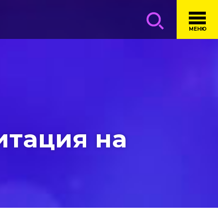
МЕНЮ
итация на