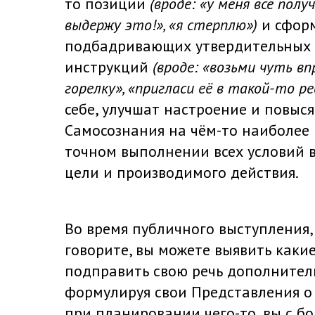
то позиции
(вроде: «у меня всё полу
выдержу это!
»
,
«я стерплю»
)
и сформ
подбадривающих утвердительных ф
инструкций
(вроде: «возьми чуть вп
горелку», «пригласи её в такой-то р
себе, улучшат настроение и повыс
Самосознания на чём-то наиболее 
точном выполнении всех условий 
цели и производимого действия.
Во время публичного выступления, 
говорите, вы можете выявить какие
подправить свою речь дополните
формулируя свои Представления о 
при планировании чего-то, вы с б