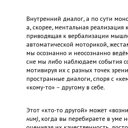
Внутренний диалог, а по сути моно
а, скорее, ментальная реализация 
приводящая к вербализации мышл
автоматической моторикой, жеста
мы осознанно и неосознанно ведём
сне мы либо наблюдаем события со
мотивируя их с разных точек зрени
пространные диалоги, споря с «кем
«кому-то» – другому в себе.
Этот «кто-то другой» может «возн
ним)
, когда вы перебираете в уме 
оценивая их качественность, дост