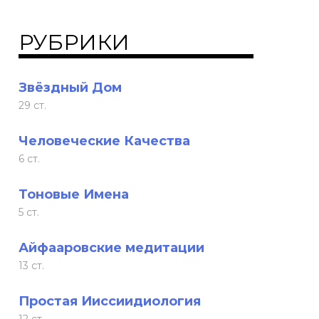
РУБРИКИ
Звёздный Дом
29 ст.
Человеческие Качества
6 ст.
Тоновые Имена
5 ст.
Айфааровские медитации
13 ст.
Простая Ииссиидиология