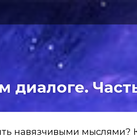
 диалоге. Часть
ять навязчивыми мыслями? 