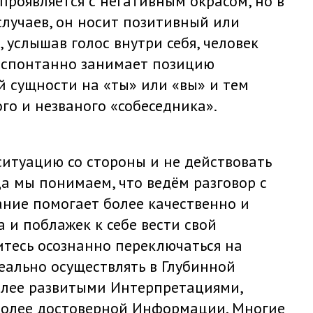
роявляется с негативным окрасом, но в
случаев, он носит позитивный или
 услышав голос внутри себя, человек
и спонтанно занимает позицию
 сущности на «ты» или «вы» и тем
о и незваного «собеседника».
ситуацию со стороны и не действовать
а мы понимаем, что ведём разговор с
ание помогает более качественно и
 и поблажек к себе вести свой
итесь осознанно переключаться на
еально осуществлять в Глубинной
олее развитыми Интерпретациями,
 более достоверной Информации. Многие