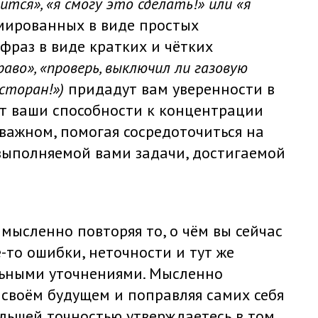
чится», «я смогу это сделать!» или «я
ированных в виде простых
раз в виде кратких и чётких
раво», «проверь, выключил ли газовую
есторан!
»
)
придадут вам уверенности в
ят ваши способности к концентрации
важном, помогая сосредоточиться на
выполняемой вами задачи, достигаемой
мысленно повторяя то, о чём вы сейчас
-то ошибки, неточности и тут же
льными уточнениями. Мысленно
своём будущем и поправляя самих себя
ольшей точностью утверждаетесь в том,