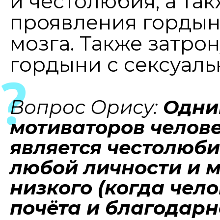
и честолюбия, а та
проявления гордын
мозга. Также затро
гордыни с сексуаль
Вопрос Орису:
Одни
мотиваторов челов
является честолюби
любой личности и м
низкого (когда чел
почёта и благодар