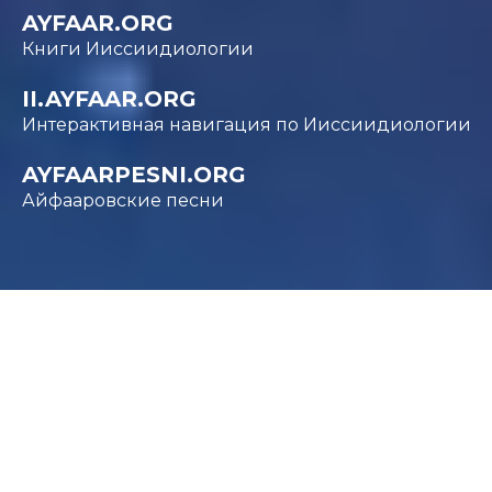
AYFAAR.ORG
Книги Ииссиидиологии
II.AYFAAR.ORG
Интерактивная навигация по Ииссиидиологии
AYFAARPESNI.ORG
Айфааровские песни