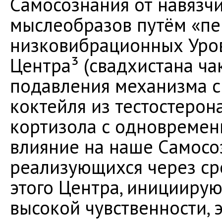
Самосознания от навязч
мыслеобразов путём «п
низковибрационных Ур
Центра³ (свадхистана ча
подавления механизма с
коктейля из тестостерон
кортизола с одновреме
влияние на наше Самосо
реализующихся через ср
этого Центра, иницииру
высокой чувственности, 