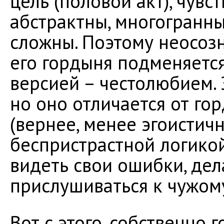
цель (половой акт), чув
абстрактны, многогранны
сложны. Поэтому неосоз
его гордыня подменяетс
версией – честолюбием. 
но оно отличается от г
(вернее, менее эгоистич
беспристрастной логико
видеть свои ошибки, де
прислушиваться к чужому
Вот с этого, собственно 