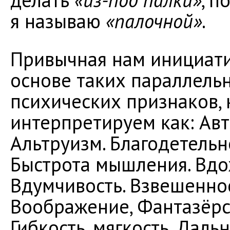
делать
«из-под палки»
, п
я называю
«палочной»
.
Привычная нам инициати
основе таких параллель
психических признаков,
интерпретируем как: Авт
Альтруизм. Благодетельн
Быстрота мышления. Вдо
Вдумчивость. Взвешеннос
Воображение, Фантазёрст
Гибкость, мягкость. Даль