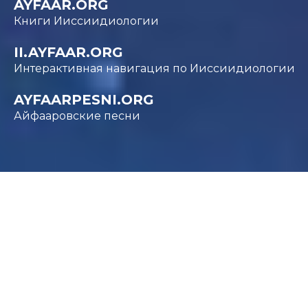
AYFAAR.ORG
Книги Ииссиидиологии
II.AYFAAR.ORG
Интерактивная навигация по Ииссиидиологии
AYFAARPESNI.ORG
Айфааровские песни