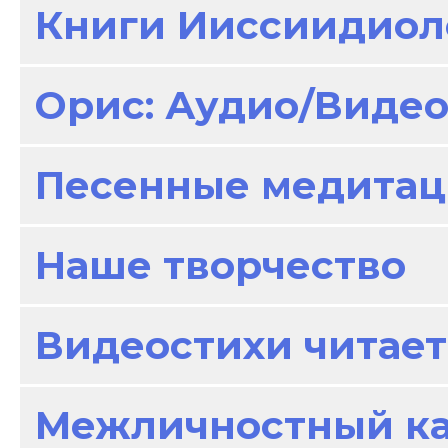
Книги Ииссиидиол
Орис: Аудио/Виде
Песенные медитац
Наше творчество
Видеостихи читает
Межличностный к