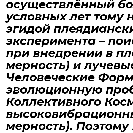
осуществлённый бо
условных лет тому 
эгидой плеядиански
эксперимента – пои
при внедрении в пл
мерность) и лучевые
Человеческие Фор
эволюционную проб
Коллективного Кос
высоковибрационны
мерность). Поэтому