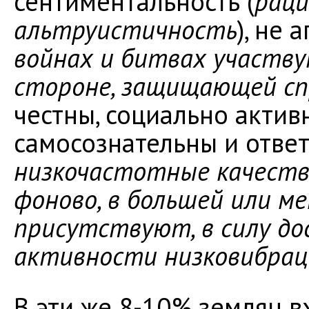
сентиментальность (
раци
альтруистичность
), не
войнах и битвах участв
стороне, защищающей сп
честны, социально актив
самосознательны и ответ
низкочастотные качеств
фоново, в большей или м
присутствуют, в силу д
активности низковибрац
В эти же 8-10% землян в