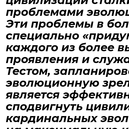
цивилизаций сталк
проблемами эволюц
Эти проблемы в бо
специально «прид
каждого из более в
проявления и служ
Тестом, запланиро
эволюционную зрел
является эффектив
сподвигнуть цивил
кардинальных эво