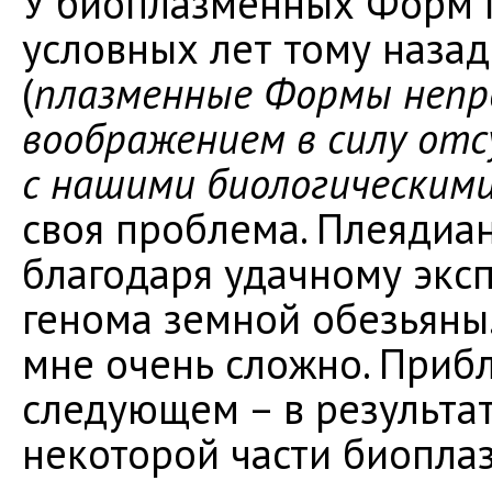
У биоплазменных Форм п
условных лет тому наза
(
плазменные Формы неп
воображением в силу отс
с нашими биологическим
своя проблема. Плеядиа
благодаря удачному экс
генома земной обезьяны
мне очень сложно. Прибл
следующем – в результат
некоторой части биопла