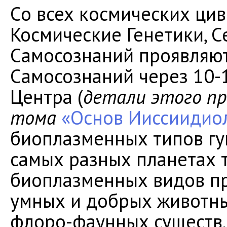
Со всех космических ци
Космические Генетики, 
Самосознаний проявляют
Самосознаний через 10
Центра (
детали этого пр
тома
«Основ Ииссиидио
биоплазменных типов гу
самых разных планетах 
биоплазменных видов пр
умных и добрых животны
флоро-фаунных существ,