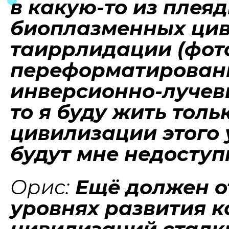
в какую-то из плея
биоплазменных цив
таиррлидации (фот
переформатировании
инверсионно-лучев
то я буду жить толь
цивилизации этого
будут мне недосту
Орис:
Ещё должен от
уровнях развития 