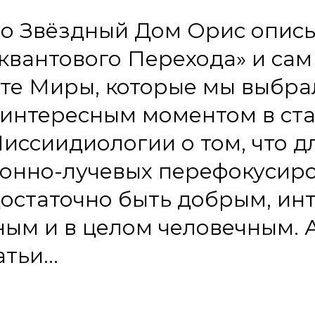
про Звёздный Дом Орис опис
«квантового Перехода» и са
те Миры, которые мы выбрал
 интересным моментом в ста
иссиидиологии о том, что д
онно-лучевых перефокусиро
остаточно быть добрым, ин
ным и в целом человечным. 
татьи…