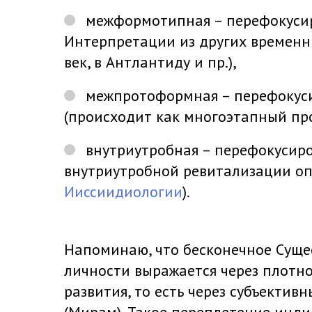
межформотипная – перефокусир
Интерпретации из других временны
век, в Антлантиду и пр.),
межпротоформная – перефокуси
(происходит как многоэтапный про
внутриутробная – перефокусиро
внутриутробной ревитализации оп
Ииссиидиологии
).
Напоминаю, что бесконечное Сущес
личности выражается через плотн
развития, то есть через субъекти