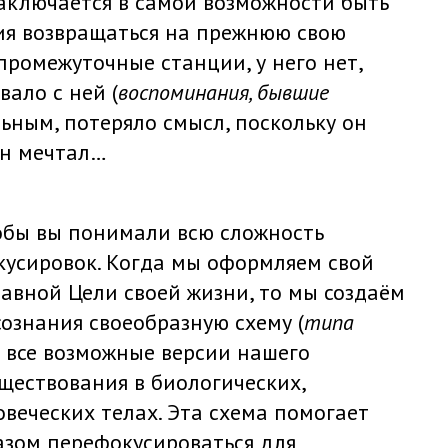
заключается в самой возможности быть
ия возвращаться на прежнюю свою
е промежуточные станции, у него нет,
вало с ней (
воспоминания, бывшие
льным, потеряло смысл, поскольку он
он мечтал…
чтобы вы понимали всю сложность
усировок. Когда мы оформляем свой
авной Цели своей жизни, то мы создаём
ознания своеобразную схему (
типа
ы все возможные версии нашего
ществования в биологических,
веческих телах. Эта схема помогает
зом перефокусироваться для