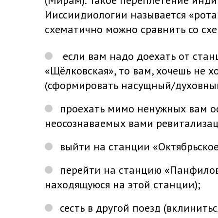
(Мирам). Такое переплетение инд
Ииссиидиологии называется «рот
схематично можно сравнить со сх
если вам надо доехать от стан
«Щёлковская», то вам, хочешь не хо
(сформировать насущный/духовный 
проехать мимо ненужных вам о
неосознаваемых вами ревитализац
выйти на станции «Октябрьское
перейти на станцию «Панфиловс
находящуюся на этой станции);
сесть в другой поезд (вклинить