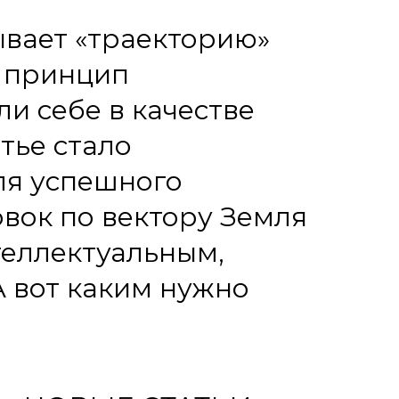
ывает «траекторию»
м принцип
и себе в качестве
тье стало
ля успешного
вок по вектору Земля
теллектуальным,
А вот каким нужно