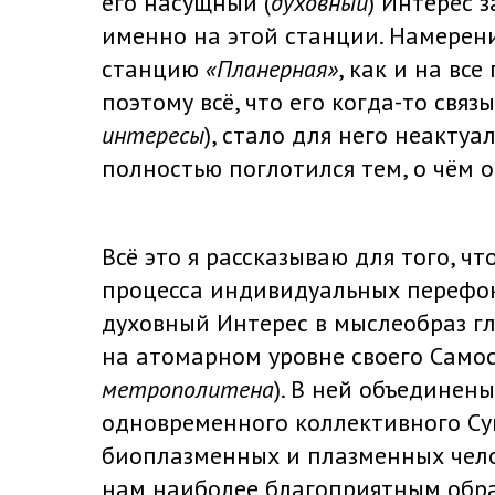
его насущный (
духовный
) Интерес 
именно на этой станции. Намерен
станцию
«Планерная»
, как и на вс
поэтому всё, что его когда-то связы
интересы
), стало для него неактуа
полностью поглотился тем, о чём 
Всё это я рассказываю для того, 
процесса индивидуальных перефок
духовный Интерес в мыслеобраз гл
на атомарном уровне своего Самос
метрополитена
). В ней объединен
одновременного коллективного Су
биоплазменных и плазменных чело
нам наиболее благоприятным обра