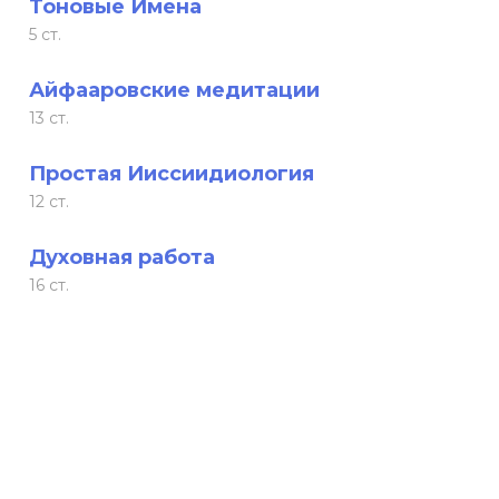
Тоновые Имена
5 ст.
Айфааровские медитации
13 ст.
Простая Ииссиидиология
12 ст.
Духовная работа
16 ст.