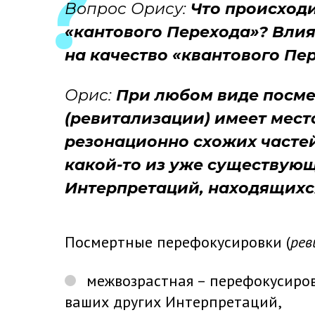
Вопрос Орису:
Что происходи
«кантового Перехода»? Вли
на качество «квантового Пе
Орис:
При любом виде посме
(ревитализации) имеет мест
резонационно схожих частей
какой-то из уже существую
Интерпретаций, находящихся
Посмертные перефокусировки (
рев
межвозрастная – перефокусиров
ваших других Интерпретаций,