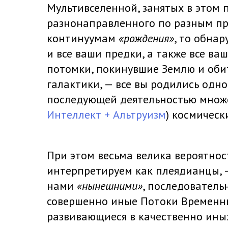
Мультивселенной, занятых в этом 
разнонаправленного по разным п
континуумам
«рождения»
, то обна
и все ваши предки, а также все ва
потомки, покинувшие Землю и оби
галактики, — все вы родились одн
последующей деятельностью множе
Интеллект + Альтруизм
) космическ
При этом весьма велика вероятность
интерпретируем как плеядианцы, –
нами
«нынешними»
, последовател
совершенно иные Потоки Временн
развивающиеся в качественно иных