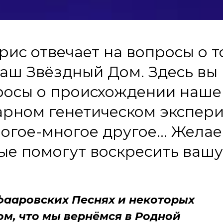
рис отвечает на вопросы о 
наш Звёздный Дом. Здесь вы
росы о происхождении нашег
арном генетическом экспер
огое-многое другое... Жела
ые помогут воскресить вашу
фааровских Песнях и некоторых
ом, что мы вернёмся в Родной