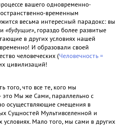
процессе вашего одновременно-
ространственно-временным
ружится весьма интересный парадокс: вы
ши
«будущие»
, гораздо более развитые
тающие в других условиях нашей
овременно! И образовали своей
ство человеческих (
Человечность =
их цивилизаций!
 того, что все те, кого мы
 это Мы же Сами, параллельно с
ьно осуществляющие смещения в
ых Сущностей Мультивселенной и
 условиях. Мало того, мы сами в других