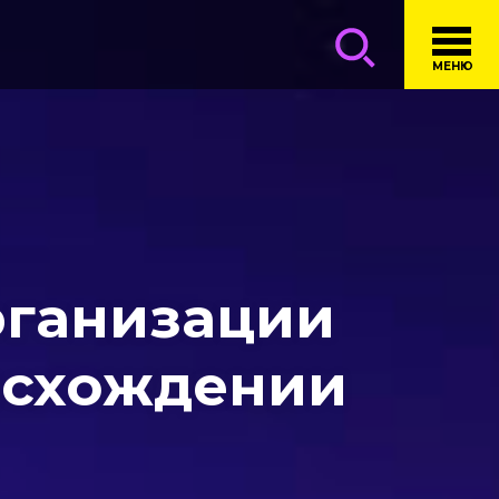
МЕНЮ
организации
исхождении