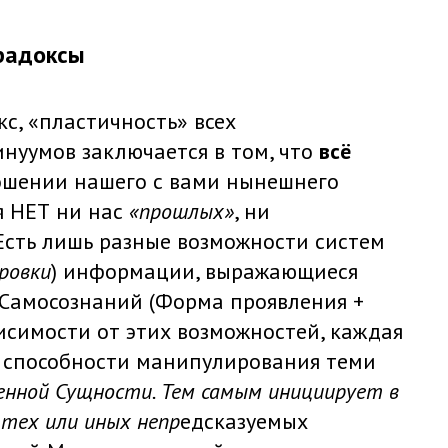
радоксы
с, «пластичность» всех
нуумов заключается в том, что
всё
ошении нашего с вами нынешнего
я НЕТ ни нас
«прошлых»
, ни
 Есть лишь разные возможности систем
ровки
) информации, выражающиеся
Самосознаний (Форма проявления +
исимости от этих возможностей, каждая
 способности манипулирования теми
енной Сущности. Тем самым инициирует в
тех или иных непр
едсказуемых