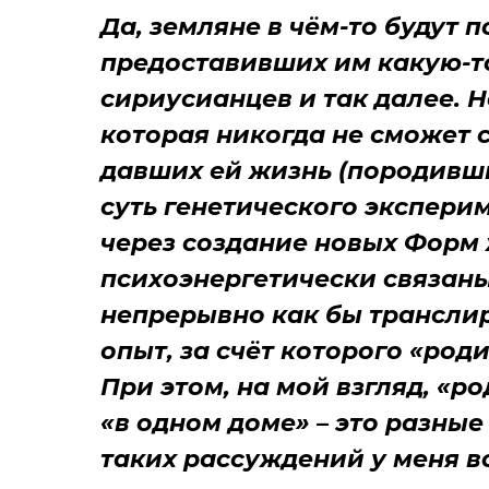
Да, земляне в чём-то будут 
предоставивших им какую-то
сириусианцев и так далее. Н
которая никогда не сможет 
давших ей жизнь (породивши
суть генетического экспери
через создание новых Форм
психоэнергетически связаны
непрерывно как бы трансли
опыт, за счёт которого «ро
При этом, на мой взгляд, «р
«в одном доме» – это разны
таких рассуждений у меня в