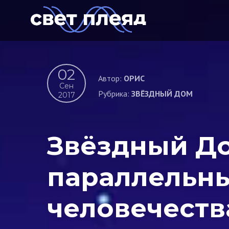
02
Автор:
ОРИС
Сен
Рубрика:
ЗВЁЗДНЫЙ ДОМ
2017
Звёздный До
параллельн
человечеств