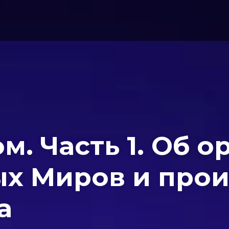
м. Часть 1. Об 
ых Миров и про
а