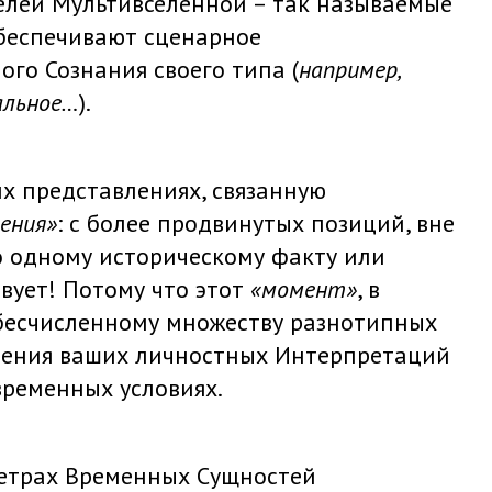
лей Мультивселенной – так называемые
беспечивают сценарное
го Сознания своего типа (
например,
ральное…
).
х представлениях, связанную
ения»
: с более продвинутых позиций, вне
о одному историческому факту или
вует! Потому что этот
«момент»
, в
 бесчисленному множеству разнотипных
ления ваших личностных Интерпретаций
временных условиях.
метрах Временных Сущностей