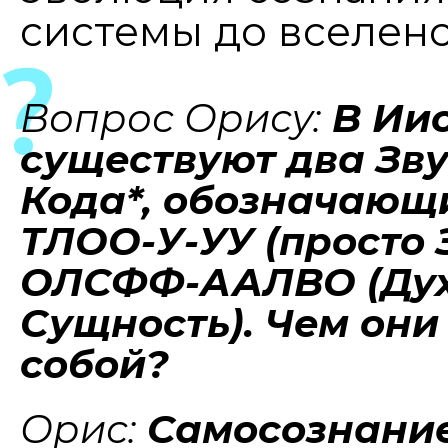
системы до вселенс
Вопрос Орису:
В Ии
существуют два Зв
Кода*, обозначающ
ТЛОО-У-УУ (просто 
ОЛСФФ-ААЛВО (Дух
Сущность). Чем они
собой?
Орис:
Самосознание