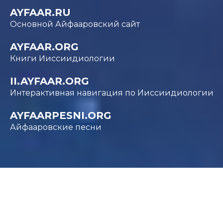
AYFAAR.RU
Основной Айфааровский сайт
AYFAAR.ORG
Книги Ииссиидиологии
II.AYFAAR.ORG
Интерактивная навигация по Ииссиидиологии
AYFAARPESNI.ORG
Айфааровские песни