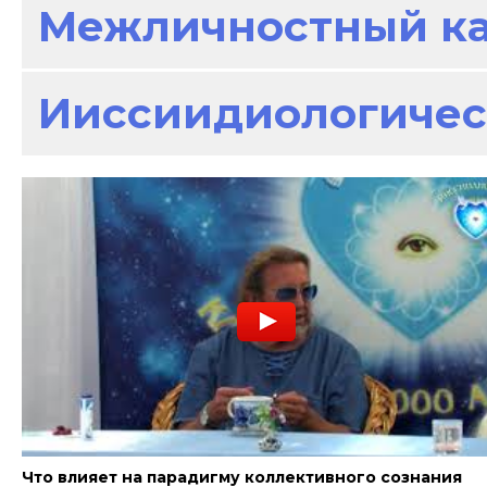
Межличностный к
Ииссиидиологичес
Что влияет на парадигму коллективного сознания