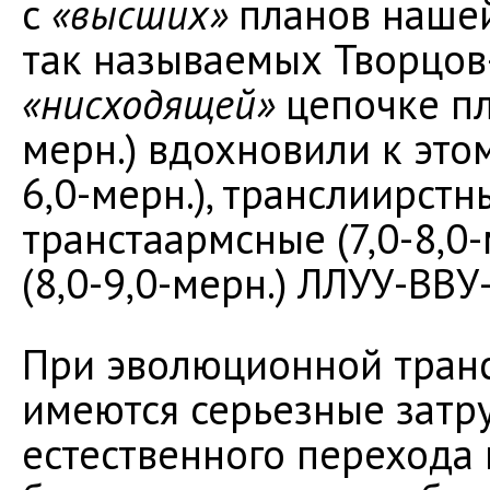
с
«высших»
планов нашей
так называемых Творцов-
«нисходящей»
цепочке пл
мерн.) вдохновили к это
6,0-мерн.), транслиирстны
транстаармсные (7,0-8,0-
(8,0-9,0-мерн.) ЛЛУУ-ВВУ
При эволюционной тран
имеются серьезные затр
естественного перехода