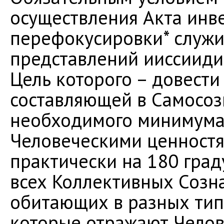
осуществления Акта инв
перефокусировки* служи
представлений ииссиидио
Цель которого – довест
составляющей в Самосоз
необходимого минимума,
Человеческими ценностя
практически на 180 гра
всех Коллективных Созна
обитающих в разных типа
которые отражают Чело