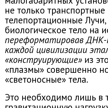
малогабаритных установ
не только транспортные 
телепортационные Лучи
биологическое тело на ио
переформатировав ДНК-
каждой цивилизации эта
«конструирующие»
из эт
«плазмы» совершенно но
«светоносные» тела.
Это необходимо лишь в т
гравитационную нагрузк