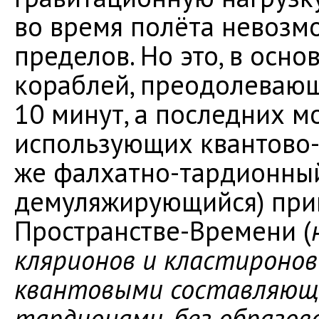
во время полёта невозм
пределов. Но это, в осно
кораблей, преодолевающ
10 минут, а последних м
использующих квантово
же фалхатно-тардионный
демуляжирующийся) при
Пространстве-Времени (
клярионов и кластиронов 
квантовыми составляющ
тардионами, без образов