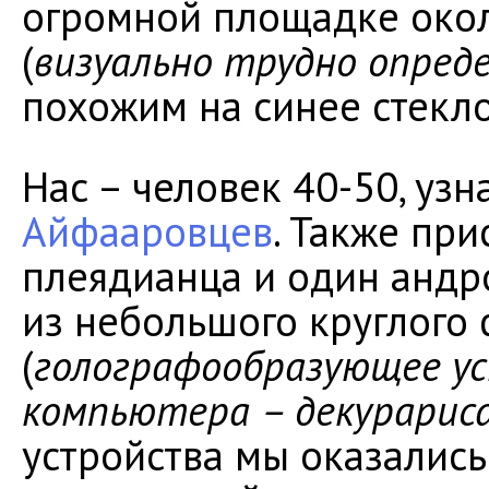
огромной площадке окол
(
визуально трудно опред
похожим на синее стекло
Нас – человек 40-50, уз
Айфааровцев
. Также при
плеядианца и один андро
из небольшого круглого 
(
голографообразующее у
компьютера – декурарис
устройства мы оказалис