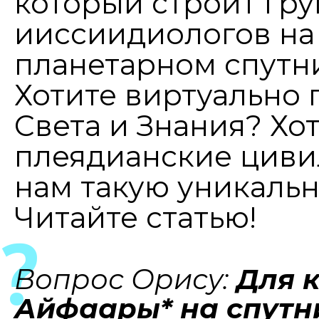
который строит гру
ииссиидиологов на
планетарном спутни
Хотите виртуально 
Света и Знания? Хот
плеядианские циви
нам такую уникаль
Читайте статью!
Вопрос Орису:
Для к
Айфаары* на спутник