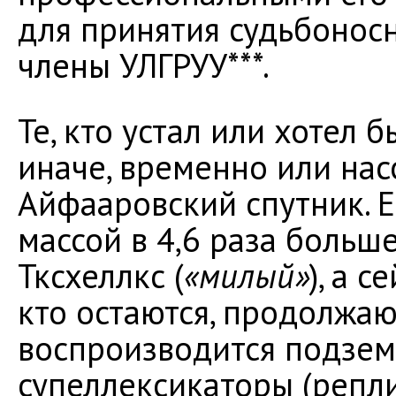
для принятия судьбонос
члены УЛГРУУ***.
Те, кто устал или хотел 
иначе, временно или на
Айфааровский спутник. Е
массой в 4,6 раза больш
Тксхеллкс (
«милый»
), а 
кто остаются, продолжаю
воспроизводится подзем
супеллексикаторы (репл